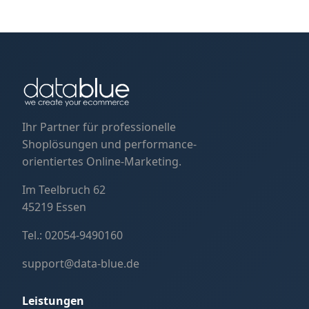
Ihr Partner für professionelle
Shoplösungen und performance-
orientiertes Online-Marketing.
Im Teelbruch 62
45219 Essen
Tel.:
02054-9490160
support@data-blue.de
Leistungen