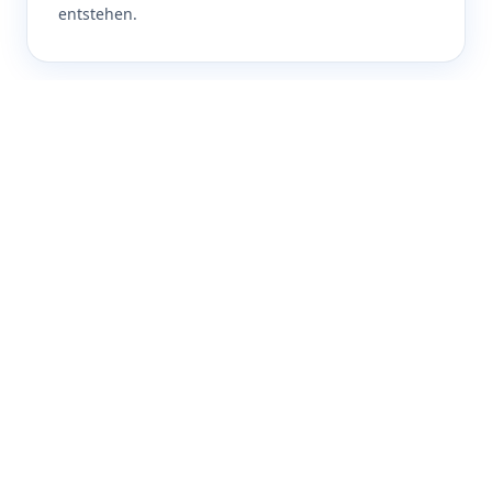
entstehen.
TYPISCHE FRAGEN
Typische Wartungs-
Herausforderungen
Was Kunden beschäftigt – und wie wir konkret helfen.
Was viele Shops betrifft